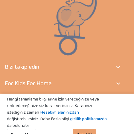
Bizi takip edin
For Kids For Home
Sözleşmeler
Hangi tanımlama bilgilerine izin vereceğinize veya
reddedeceğinize siz karar verirsiniz. Kararınızı
istediğiniz zaman
Hesabım alanınızdan
İletişim
değiştirebilirsiniz. Daha fazla bilgi
gizlilik politikamızda
da bulunabilir.