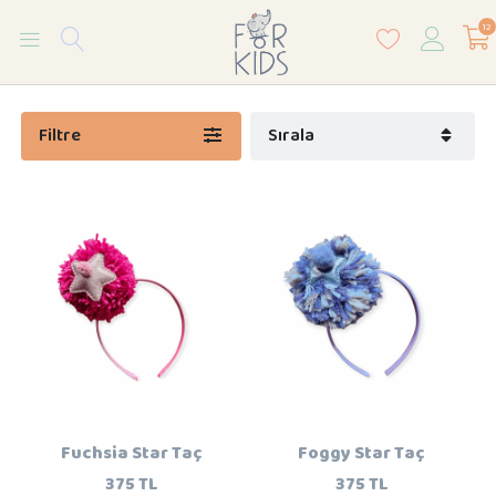
12
Filtre
Sırala
Fuchsia Star Taç
Foggy Star Taç
375 TL
375 TL