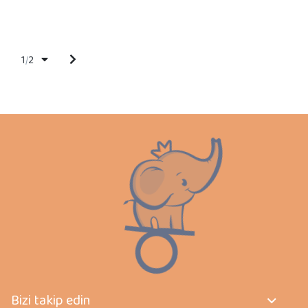
1
2
/
Bizi takip edin