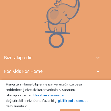
Bizi takip edin
For Kids For Home
Sözleşmeler
Hangi tanımlama bilgilerine izin vereceğinize veya
reddedeceğinize siz karar verirsiniz. Kararınızı
istediğiniz zaman
Hesabım alanınızdan
İletişim
değiştirebilirsiniz. Daha fazla bilgi
gizlilik politikamızda
da bulunabilir.