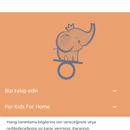
Bizi takip edin
For Kids For Home
Sözleşmeler
Hangi tanımlama bilgilerine izin vereceğinize veya
reddedeceğinize siz karar verirsiniz. Kararınızı