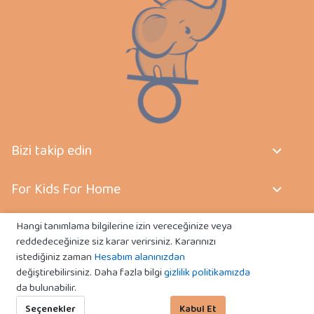
Bizi takip edin
For Kids For Home
Sözleşmeler
Hangi tanımlama bilgilerine izin vereceğinize veya
reddedeceğinize siz karar verirsiniz. Kararınızı
istediğiniz zaman
Hesabım alanınızdan
İletişim
değiştirebilirsiniz. Daha fazla bilgi
gizlilik politikamızda
da bulunabilir.
Seçenekler
Kabul Et