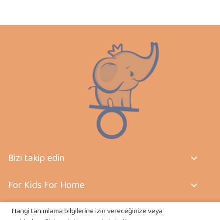
Bizi takip edin
For Kids For Home
Sözleşmeler
Hangi tanımlama bilgilerine izin vereceğinize veya