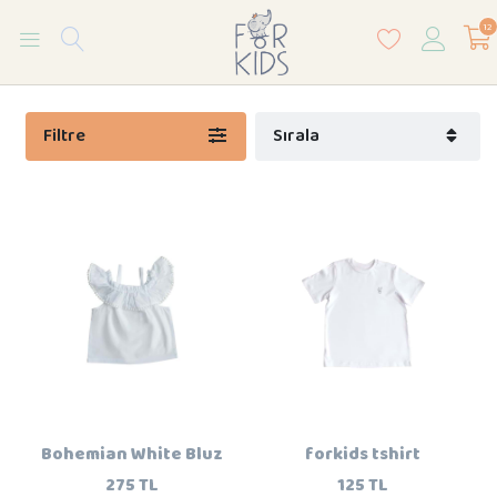
12
Filtre
Sırala
Bohemian White Bluz
forkids tshirt
275 TL
125 TL